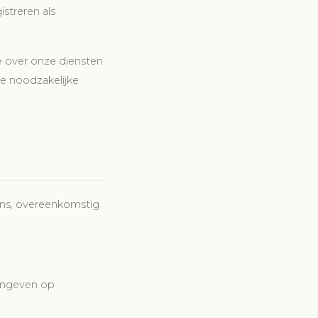
streren als
 over onze diensten
de noodzakelijke
ens, overeenkomstig
aangeven op