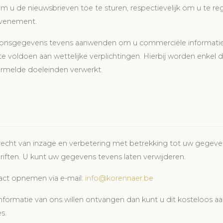
u de nieuwsbrieven toe te sturen, respectievelijk om u te regi
evenement.
onsgegevens tevens aanwenden om u commerciële informatie
e voldoen aan wettelijke verplichtingen. Hierbij worden enkel 
rmelde doeleinden verwerkt.
recht van inzage en verbetering met betrekking tot uw gegev
riften. U kunt uw gegevens tevens laten verwijderen.
act opnemen via e-mail:
info@korennaer.be
informatie van ons willen ontvangen dan kunt u dit kosteloos 
s.